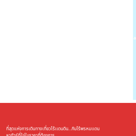
www.ta
ที่สุดแห่งการเดินทางเที่ยวไร้เเดนดิน…กินไร้พรหมเเดน
หาทัวร์ที่ใช่ในราคาที่ต้องการ