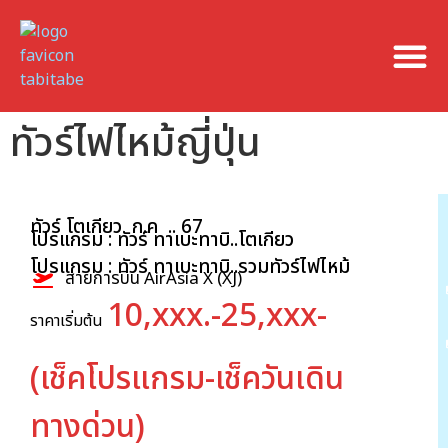
ทัวร์ไฟไหม้ญี่ปุ่น
ทัวร์ โตเกียว ก.ค .. 67
โปรแกรม : ทัวร์ ทาเบะทาบิ..โตเกียว
โปรแกรม : ทัวร์ ทาเบะทาบิ..รวมทัวร์ไฟไหม้
สายการบิน AirAsia X (XJ)
10,xxx.-25,xxx-
ราคาเริ่มต้น
(เช็คโปรแกรม-เช็ควันเดิน
ทางด่วน)