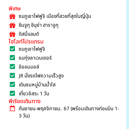
พิเศษ
ชมภูเขาไฟฟูจิ เมืองที่สวยที่สุดในญี่ปุ่น
ชินจูกุ ชิบุย่า ฮาราจูกุ
ดิสนี่แลนด์
ไฮไลท์โปรแกรม
ชมภูเขาไฟฟูจิ
ชมทุ่งลาเวนเดอร์
อิออนมอล์
JR นั่งรถไฟความเร็วสูง
เดินชมหมู่บ้านน้ำใส
เที่ยวอิสระ 1 วัน
พีเรียดเดินทาง
กันยายน-พฤศจิกายน.. 67 (พร้อมเดินทางก่อนบิน 1-
3 วัน)