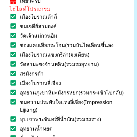
เที่ยวครบ
ไฮไลท์โปรแกรม
เมืองโบราณต้าลี่
ชมเจดีย์สามองค์
วัดเจ้าแม่กวนอิม
ช่องแคบเสือกระโจน(รวมบันไดเลื่อนขึ้นลง
เมืองโบราณแชงกรีล่า(จงเตียน)
วัดลามะซงจ้านหลิน(รวมรถอุทยาน)
สรมังกรดำ
เมืองโบราณลี่เจียง
อุทยานภูเขาหิมะมังกรหยก(รวมกระเช้าไปกลับ)
ชมความประทับใจแห่งลี่เจียง(Impression
Lijiang)
หุบเขาพระจันทร์สีน้ำเงิน(รวมรถราง)
อุทยานน้ำหยด