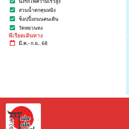
นั่งรถไฟความเร็วสูง
สวนน้ำตกคุนหมิง
ช็อปปิ้งถนนคนเดิน
วัดหยวนทง
พีเรียดเดินทาง
www.ta
มี.ค.- ก.ย.. 68